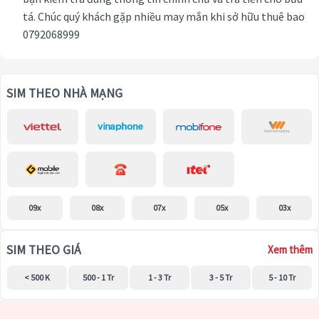
tá. Chúc quý khách gặp nhiều may mắn khi sở hữu thuê bao
0792068999
SIM THEO NHÀ MẠNG
09x
08x
07x
05x
03x
SIM THEO GIÁ
Xem thêm
< 500 K
500 - 1 Tr
1 - 3 Tr
3 - 5 Tr
5 - 10 Tr