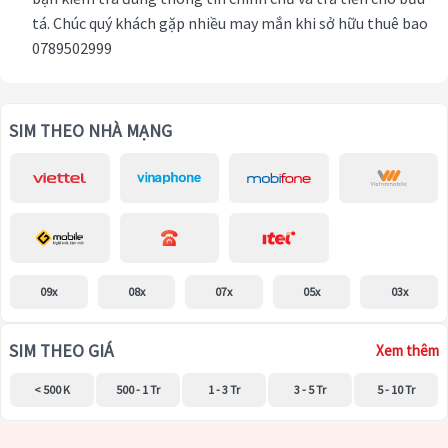
tá. Chúc quý khách gặp nhiều may mắn khi sở hữu thuê bao
0789502999
SIM THEO NHÀ MẠNG
09x
08x
07x
05x
03x
SIM THEO GIÁ
Xem thêm
< 500 K
500 - 1 Tr
1 - 3 Tr
3 - 5 Tr
5 - 10 Tr