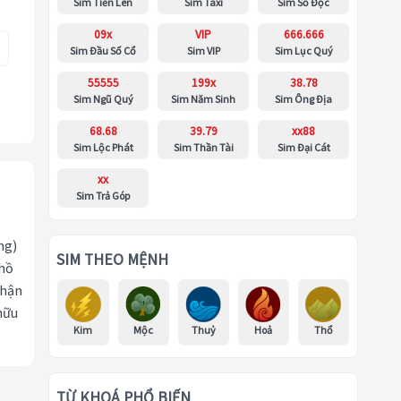
Sim Tiến Lên
Sim Taxi
Sim Số Độc
09x
VIP
666.666
Sim Đầu Số Cổ
Sim VIP
Sim Lục Quý
55555
199x
38.78
Sim Ngũ Quý
Sim Năm Sinh
Sim Ông Địa
68.68
39.79
xx88
Sim Lộc Phát
Sim Thần Tài
Sim Đại Cát
xx
Sim Trả Góp
ng)
SIM THEO MỆNH
 hồ
nhận
hữu
Kim
Mộc
Thuỷ
Hoả
Thổ
TỪ KHOÁ PHỔ BIẾN