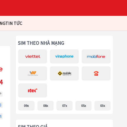
ÀNG
TIN TỨC
SIM THEO NHÀ MẠNG
4
P
8
09x
08x
07x
05x
03x
4