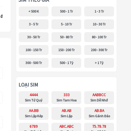
SIM THEO GIÁ
< 500 K
500 - 1 Tr
1 - 3 Tr
 ₫
3 - 5 Tr
5 - 10 Tr
10 - 30 Tr
30 - 50 Tr
50 - 80 Tr
80 - 100 Tr
100 - 150 Tr
150 - 200 Tr
200 - 300 Tr
300 - 500 Tr
500 - 1 Tỷ
> 1 Tỷ
LOẠI SIM
4444
333
AABBCC
Sim Tứ Quý
Sim Tam Hoa
Sim Dễ Nhớ
AA.BB
AB.AB
AB.BA
Sim Lặp Kép
Sim Lặp
Sim Gánh Đảo
6789
ABC.ABC
75.78.78