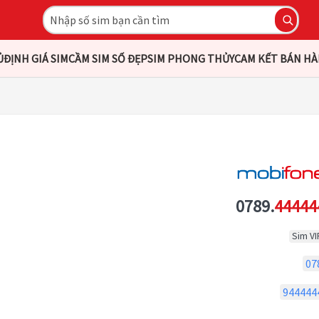
Ủ
ĐỊNH GIÁ SIM
CẦM SIM SỐ ĐẸP
SIM PHONG THỦY
CAM KẾT BÁN H
0789.
44444
Sim VI
07
944444