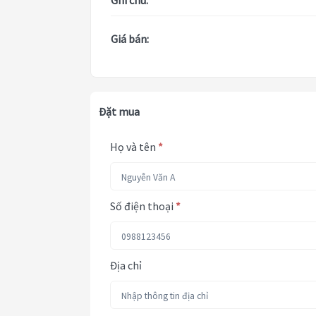
Ghi chú:
Giá bán:
Đặt mua
Họ và tên
*
Số điện thoại
*
Địa chỉ