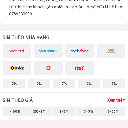
tá. Chúc quý khách gặp nhiều may mắn khi sở hữu thuê bao
0789339999
SIM THEO NHÀ MẠNG
09x
08x
07x
05x
03x
SIM THEO GIÁ
Xem thêm
< 500 K
500 - 1 Tr
1 - 3 Tr
3 - 5 Tr
5 - 10 Tr