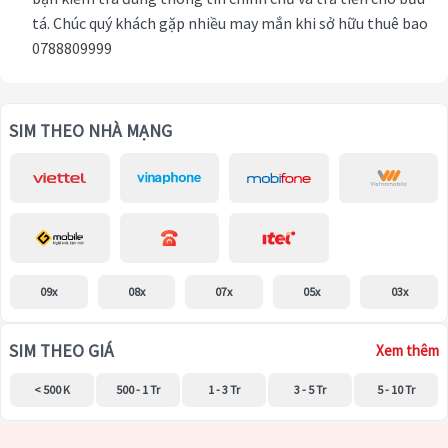
tá. Chúc quý khách gặp nhiều may mắn khi sở hữu thuê bao
0788809999
SIM THEO NHÀ MẠNG
09x
08x
07x
05x
03x
SIM THEO GIÁ
Xem thêm
< 500 K
500 - 1 Tr
1 - 3 Tr
3 - 5 Tr
5 - 10 Tr