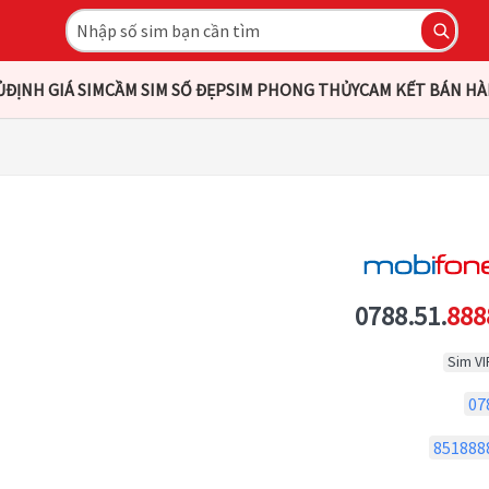
Ủ
ĐỊNH GIÁ SIM
CẦM SIM SỐ ĐẸP
SIM PHONG THỦY
CAM KẾT BÁN H
0788.51.
888
Sim VI
07
851888