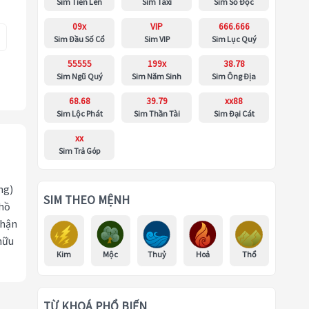
Sim Tiến Lên
Sim Taxi
Sim Số Độc
09x
VIP
666.666
Sim Đầu Số Cổ
Sim VIP
Sim Lục Quý
55555
199x
38.78
Sim Ngũ Quý
Sim Năm Sinh
Sim Ông Địa
68.68
39.79
xx88
Sim Lộc Phát
Sim Thần Tài
Sim Đại Cát
xx
Sim Trả Góp
ng)
SIM THEO MỆNH
 hồ
nhận
hữu
Kim
Mộc
Thuỷ
Hoả
Thổ
TỪ KHOÁ PHỔ BIẾN