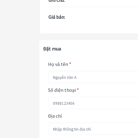
Ghi chú:
Giá bán:
Đặt mua
Họ và tên
*
Số điện thoại
*
Địa chỉ