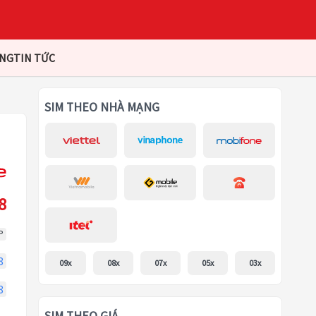
ÀNG
TIN TỨC
SIM THEO NHÀ MẠNG
8
P
8
09x
08x
07x
05x
03x
8