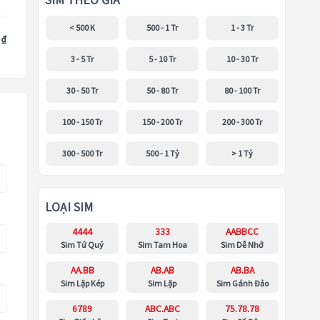
SIM THEO GIÁ
< 500 K
500 - 1 Tr
1 - 3 Tr
 ₫
3 - 5 Tr
5 - 10 Tr
10 - 30 Tr
30 - 50 Tr
50 - 80 Tr
80 - 100 Tr
100 - 150 Tr
150 - 200 Tr
200 - 300 Tr
300 - 500 Tr
500 - 1 Tỷ
> 1 Tỷ
LOẠI SIM
4444
333
AABBCC
Sim Tứ Quý
Sim Tam Hoa
Sim Dễ Nhớ
AA.BB
AB.AB
AB.BA
Sim Lặp Kép
Sim Lặp
Sim Gánh Đảo
6789
ABC.ABC
75.78.78