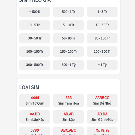
SIM THEO GIÁ
< 500 K
500 - 1 Tr
1 - 3 Tr
3 - 5 Tr
5 - 10 Tr
10 - 30 Tr
30 - 50 Tr
50 - 80 Tr
80 - 100 Tr
100 - 150 Tr
150 - 200 Tr
200 - 300 Tr
300 - 500 Tr
500 - 1 Tỷ
> 1 Tỷ
LOẠI SIM
4444
333
AABBCC
Sim Tứ Quý
Sim Tam Hoa
Sim Dễ Nhớ
AA.BB
AB.AB
AB.BA
Sim Lặp Kép
Sim Lặp
Sim Gánh Đảo
6789
ABC.ABC
75.78.78