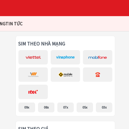
ÀNG
TIN TỨC
SIM THEO NHÀ MẠNG
09x
08x
07x
05x
03x