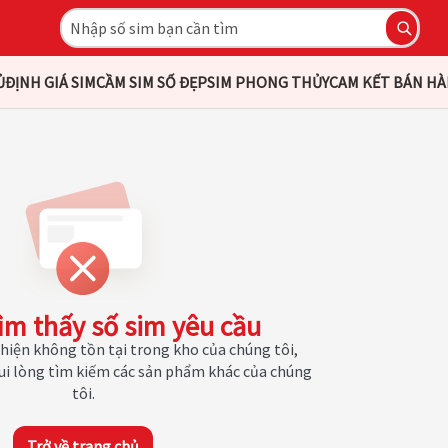
Ủ
ĐỊNH GIÁ SIM
CẦM SIM SỐ ĐẸP
SIM PHONG THỦY
CAM KẾT BÁN H
ìm thấy số sim yêu cầu
hiện không tồn tại trong kho của chúng tôi,
Vui lòng tìm kiếm các sản phẩm khác của chúng
tôi.
Trở về trang chủ