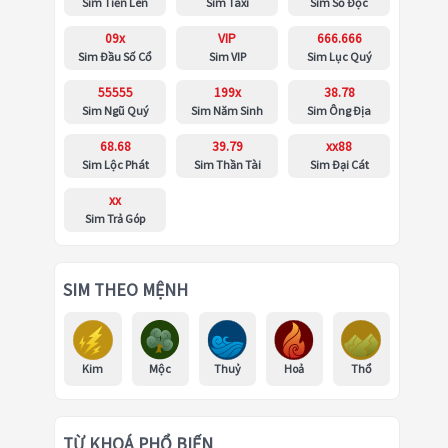
Sim Tiến Lên
Sim Taxi
Sim Số Độc
09x
VIP
666.666
Sim Đầu Số Cổ
Sim VIP
Sim Lục Quý
55555
199x
38.78
Sim Ngũ Quý
Sim Năm Sinh
Sim Ông Địa
68.68
39.79
xx88
Sim Lộc Phát
Sim Thần Tài
Sim Đại Cát
xx
Sim Trả Góp
SIM THEO MỆNH
Kim
Mộc
Thuỷ
Hoả
Thổ
TỪ KHOÁ PHỔ BIẾN