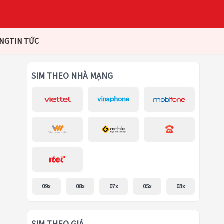
ÀNG
TIN TỨC
SIM THEO NHÀ MẠNG
09x
08x
07x
05x
03x