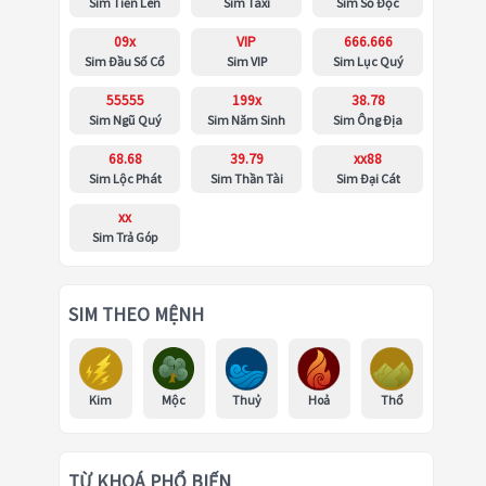
Sim Tiến Lên
Sim Taxi
Sim Số Độc
09x
VIP
666.666
Sim Đầu Số Cổ
Sim VIP
Sim Lục Quý
55555
199x
38.78
Sim Ngũ Quý
Sim Năm Sinh
Sim Ông Địa
68.68
39.79
xx88
Sim Lộc Phát
Sim Thần Tài
Sim Đại Cát
xx
Sim Trả Góp
SIM THEO MỆNH
Kim
Mộc
Thuỷ
Hoả
Thổ
TỪ KHOÁ PHỔ BIẾN