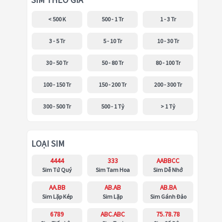
SIM THEO GIÁ
< 500 K
500 - 1 Tr
1 - 3 Tr
3 - 5 Tr
5 - 10 Tr
10 - 30 Tr
30 - 50 Tr
50 - 80 Tr
80 - 100 Tr
100 - 150 Tr
150 - 200 Tr
200 - 300 Tr
300 - 500 Tr
500 - 1 Tỷ
> 1 Tỷ
LOẠI SIM
4444
333
AABBCC
Sim Tứ Quý
Sim Tam Hoa
Sim Dễ Nhớ
AA.BB
AB.AB
AB.BA
Sim Lặp Kép
Sim Lặp
Sim Gánh Đảo
6789
ABC.ABC
75.78.78