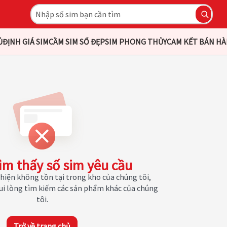
Ủ
ĐỊNH GIÁ SIM
CẦM SIM SỐ ĐẸP
SIM PHONG THỦY
CAM KẾT BÁN H
ìm thấy số sim yêu cầu
hiện không tồn tại trong kho của chúng tôi,
Vui lòng tìm kiếm các sản phẩm khác của chúng
tôi.
Trở về trang chủ