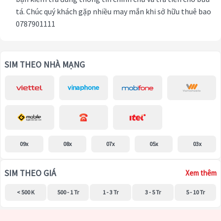
tá. Chúc quý khách gặp nhiều may mắn khi sở hữu thuê bao
0787901111
SIM THEO NHÀ MẠNG
09x
08x
07x
05x
03x
SIM THEO GIÁ
Xem thêm
< 500 K
500 - 1 Tr
1 - 3 Tr
3 - 5 Tr
5 - 10 Tr