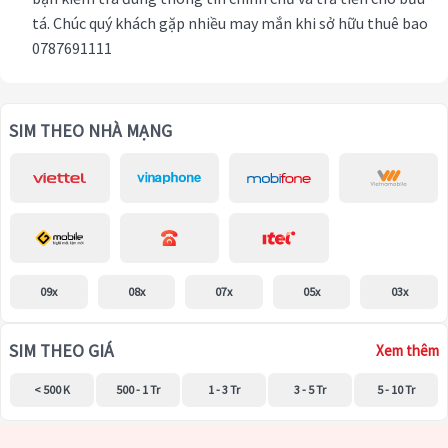
tá. Chúc quý khách gặp nhiều may mắn khi sở hữu thuê bao
0787691111
SIM THEO NHÀ MẠNG
09x
08x
07x
05x
03x
SIM THEO GIÁ
Xem thêm
< 500 K
500 - 1 Tr
1 - 3 Tr
3 - 5 Tr
5 - 10 Tr