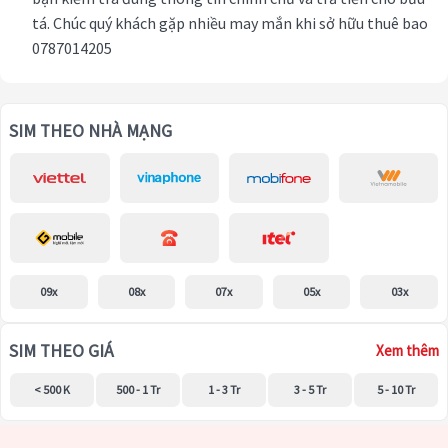
tá. Chúc quý khách gặp nhiều may mắn khi sở hữu thuê bao
0787014205
SIM THEO NHÀ MẠNG
09x
08x
07x
05x
03x
SIM THEO GIÁ
Xem thêm
< 500 K
500 - 1 Tr
1 - 3 Tr
3 - 5 Tr
5 - 10 Tr