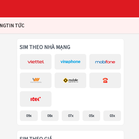
ÀNG
TIN TỨC
SIM THEO NHÀ MẠNG
09x
08x
07x
05x
03x