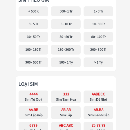
SIM THEO GIÁ
< 500 K
500 - 1 Tr
1 - 3 Tr
3 - 5 Tr
5 - 10 Tr
10 - 30 Tr
30 - 50 Tr
50 - 80 Tr
80 - 100 Tr
100 - 150 Tr
150 - 200 Tr
200 - 300 Tr
300 - 500 Tr
500 - 1 Tỷ
> 1 Tỷ
LOẠI SIM
4444
333
AABBCC
Sim Tứ Quý
Sim Tam Hoa
Sim Dễ Nhớ
AA.BB
AB.AB
AB.BA
Sim Lặp Kép
Sim Lặp
Sim Gánh Đảo
6789
ABC.ABC
75.78.78