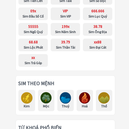
Sim Tiến Lên
Sim Taxi
Sim Số Độc
09x
VIP
666.666
Sim Đầu Số Cổ
Sim VIP
Sim Lục Quý
55555
199x
38.78
Sim Ngũ Quý
Sim Năm Sinh
Sim Ông Địa
68.68
39.79
xx88
Sim Lộc Phát
Sim Thần Tài
Sim Đại Cát
xx
Sim Trả Góp
SIM THEO MỆNH
Kim
Mộc
Thuỷ
Hoả
Thổ
TỪ KHOÁ PHỔ BIẾN