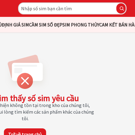
Ủ
ĐỊNH GIÁ SIM
CẦM SIM SỐ ĐẸP
SIM PHONG THỦY
CAM KẾT BÁN H
ìm thấy số sim yêu cầu
hiện không tồn tại trong kho của chúng tôi,
Vui lòng tìm kiếm các sản phẩm khác của chúng
tôi.
Trở về trang chủ