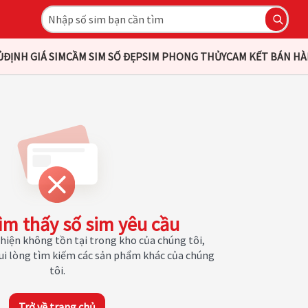
Ủ
ĐỊNH GIÁ SIM
CẦM SIM SỐ ĐẸP
SIM PHONG THỦY
CAM KẾT BÁN H
ìm thấy số sim yêu cầu
hiện không tồn tại trong kho của chúng tôi,
Vui lòng tìm kiếm các sản phẩm khác của chúng
tôi.
Trở về trang chủ