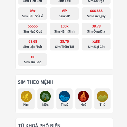
Sim Tiến Lên
Sim Taxi
Sim Số Độc
09x
VIP
666.666
Sim Đầu Số Cổ
Sim VIP
Sim Lục Quý
55555
199x
38.78
Sim Ngũ Quý
Sim Năm Sinh
Sim Ông Địa
68.68
39.79
xx88
Sim Lộc Phát
Sim Thần Tài
Sim Đại Cát
xx
Sim Trả Góp
SIM THEO MỆNH
Kim
Mộc
Thuỷ
Hoả
Thổ
TỪ KHOÁ PHỔ BIẾN