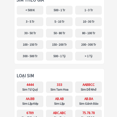
SIM THEO GIÁ
< 500 K
500 - 1 Tr
1 - 3 Tr
3 - 5 Tr
5 - 10 Tr
10 - 30 Tr
30 - 50 Tr
50 - 80 Tr
80 - 100 Tr
100 - 150 Tr
150 - 200 Tr
200 - 300 Tr
300 - 500 Tr
500 - 1 Tỷ
> 1 Tỷ
LOẠI SIM
4444
333
AABBCC
Sim Tứ Quý
Sim Tam Hoa
Sim Dễ Nhớ
AA.BB
AB.AB
AB.BA
Sim Lặp Kép
Sim Lặp
Sim Gánh Đảo
6789
ABC.ABC
75.78.78