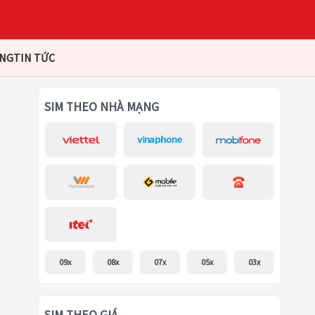
ÀNG
TIN TỨC
SIM THEO NHÀ MẠNG
09x
08x
07x
05x
03x