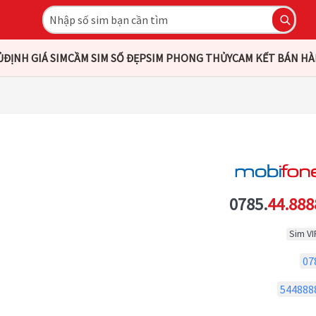
Ủ
ĐỊNH GIÁ SIM
CẦM SIM SỐ ĐẸP
SIM PHONG THỦY
CAM KẾT BÁN H
0785.
44.888
Sim VI
07
544888