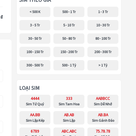
SIM THEO GIÁ
< 500 K
500 - 1 Tr
1 - 3 Tr
 ₫
3 - 5 Tr
5 - 10 Tr
10 - 30 Tr
30 - 50 Tr
50 - 80 Tr
80 - 100 Tr
100 - 150 Tr
150 - 200 Tr
200 - 300 Tr
300 - 500 Tr
500 - 1 Tỷ
> 1 Tỷ
LOẠI SIM
4444
333
AABBCC
Sim Tứ Quý
Sim Tam Hoa
Sim Dễ Nhớ
AA.BB
AB.AB
AB.BA
Sim Lặp Kép
Sim Lặp
Sim Gánh Đảo
6789
ABC.ABC
75.78.78