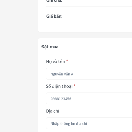
Ghi chú:
Giá bán:
Đặt mua
Họ và tên
*
Số điện thoại
*
Địa chỉ