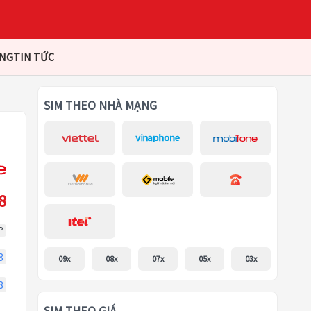
ÀNG
TIN TỨC
SIM THEO NHÀ MẠNG
8
P
8
09x
08x
07x
05x
03x
8