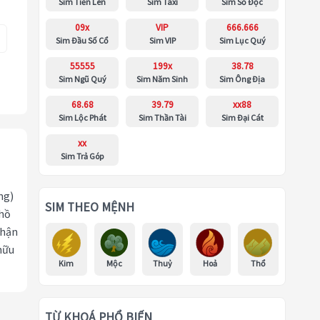
Sim Tiến Lên
Sim Taxi
Sim Số Độc
09x
VIP
666.666
Sim Đầu Số Cổ
Sim VIP
Sim Lục Quý
55555
199x
38.78
Sim Ngũ Quý
Sim Năm Sinh
Sim Ông Địa
68.68
39.79
xx88
Sim Lộc Phát
Sim Thần Tài
Sim Đại Cát
xx
Sim Trả Góp
ng)
SIM THEO MỆNH
 hồ
nhận
hữu
Kim
Mộc
Thuỷ
Hoả
Thổ
TỪ KHOÁ PHỔ BIẾN