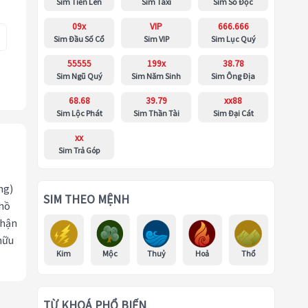
Sim Tiến Lên
Sim Taxi
Sim Số Độc
09x
VIP
666.666
Sim Đầu Số Cổ
Sim VIP
Sim Lục Quý
55555
199x
38.78
Sim Ngũ Quý
Sim Năm Sinh
Sim Ông Địa
68.68
39.79
xx88
Sim Lộc Phát
Sim Thần Tài
Sim Đại Cát
xx
Sim Trả Góp
ng)
SIM THEO MỆNH
 hồ
nhận
hữu
Kim
Mộc
Thuỷ
Hoả
Thổ
TỪ KHOÁ PHỔ BIẾN