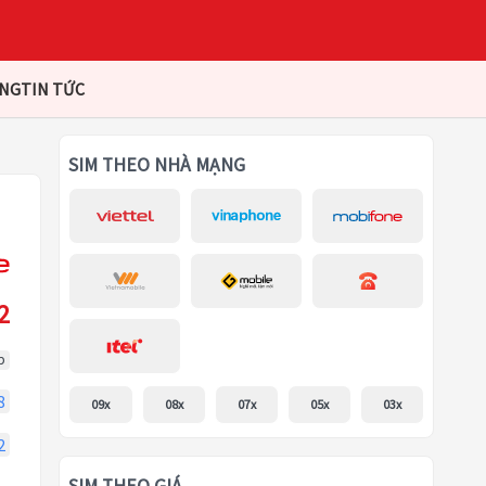
ÀNG
TIN TỨC
SIM THEO NHÀ MẠNG
2
p
8
09x
08x
07x
05x
03x
2