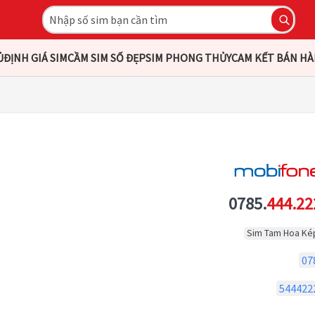
Ủ
ĐỊNH GIÁ SIM
CẦM SIM SỐ ĐẸP
SIM PHONG THỦY
CAM KẾT BÁN H
0785.
444.22
Sim Tam Hoa Ké
07
544422