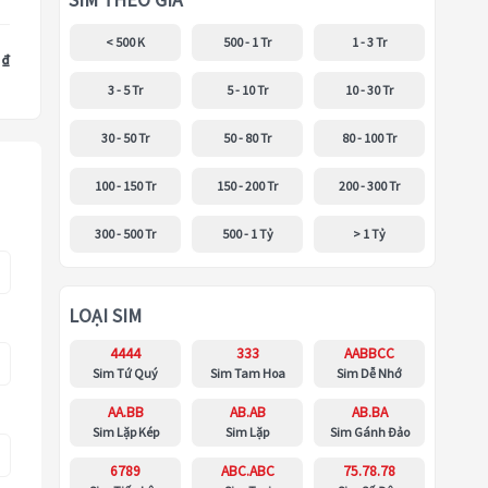
SIM THEO GIÁ
< 500 K
500 - 1 Tr
1 - 3 Tr
 ₫
3 - 5 Tr
5 - 10 Tr
10 - 30 Tr
30 - 50 Tr
50 - 80 Tr
80 - 100 Tr
100 - 150 Tr
150 - 200 Tr
200 - 300 Tr
300 - 500 Tr
500 - 1 Tỷ
> 1 Tỷ
LOẠI SIM
4444
333
AABBCC
Sim Tứ Quý
Sim Tam Hoa
Sim Dễ Nhớ
AA.BB
AB.AB
AB.BA
Sim Lặp Kép
Sim Lặp
Sim Gánh Đảo
6789
ABC.ABC
75.78.78