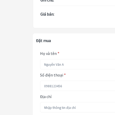
Ghi chú:
Giá bán:
Đặt mua
Họ và tên
*
Số điện thoại
*
Địa chỉ