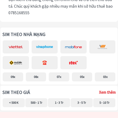
tá. Chúc quý khách gặp nhiều may mắn khi sở hữu thuê bao
0785168555
SIM THEO NHÀ MẠNG
09x
08x
07x
05x
03x
SIM THEO GIÁ
Xem thêm
< 500 K
500 - 1 Tr
1 - 3 Tr
3 - 5 Tr
5 - 10 Tr