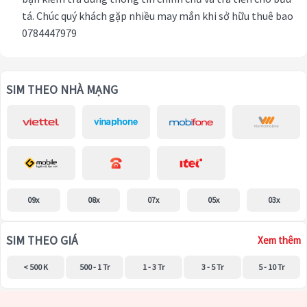
tá. Chúc quý khách gặp nhiều may mắn khi sở hữu thuê bao
0784447979
SIM THEO NHÀ MẠNG
09x
08x
07x
05x
03x
SIM THEO GIÁ
Xem thêm
< 500 K
500 - 1 Tr
1 - 3 Tr
3 - 5 Tr
5 - 10 Tr