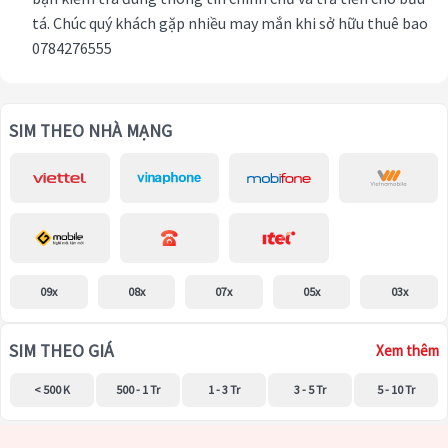
tá. Chúc quý khách gặp nhiều may mắn khi sở hữu thuê bao
0784276555
SIM THEO NHÀ MẠNG
09x
08x
07x
05x
03x
SIM THEO GIÁ
Xem thêm
< 500 K
500 - 1 Tr
1 - 3 Tr
3 - 5 Tr
5 - 10 Tr