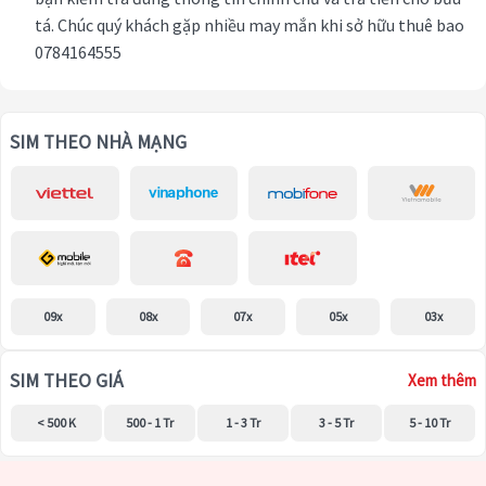
tá. Chúc quý khách gặp nhiều may mắn khi sở hữu thuê bao
0784164555
SIM THEO NHÀ MẠNG
09x
08x
07x
05x
03x
SIM THEO GIÁ
Xem thêm
< 500 K
500 - 1 Tr
1 - 3 Tr
3 - 5 Tr
5 - 10 Tr