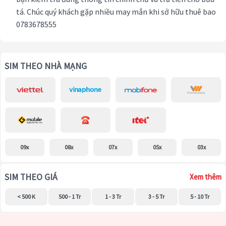
tá. Chúc quý khách gặp nhiều may mắn khi sở hữu thuê bao
0783678555
SIM THEO NHÀ MẠNG
09x
08x
07x
05x
03x
SIM THEO GIÁ
Xem thêm
< 500 K
500 - 1 Tr
1 - 3 Tr
3 - 5 Tr
5 - 10 Tr