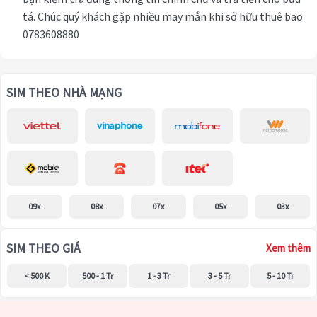
tá. Chúc quý khách gặp nhiều may mắn khi sở hữu thuê bao
0783608880
SIM THEO NHÀ MẠNG
09x
08x
07x
05x
03x
SIM THEO GIÁ
Xem thêm
< 500 K
500 - 1 Tr
1 - 3 Tr
3 - 5 Tr
5 - 10 Tr