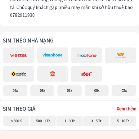
tá. Chúc quý khách gặp nhiều may mắn khi sở hữu thuê bao
0782911938
SIM THEO NHÀ MẠNG
09x
08x
07x
05x
03x
SIM THEO GIÁ
Xem thêm
< 500 K
500 - 1 Tr
1 - 3 Tr
3 - 5 Tr
5 - 10 Tr