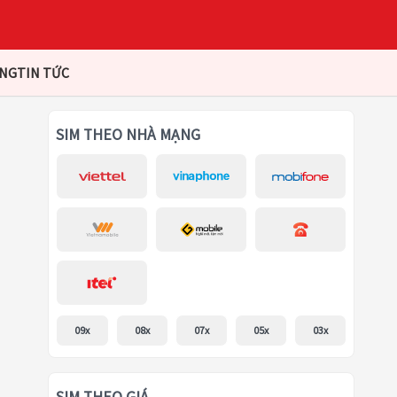
ÀNG
TIN TỨC
SIM THEO NHÀ MẠNG
09x
08x
07x
05x
03x