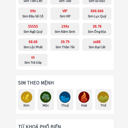
Sim Tiến Lên
Sim Taxi
Sim Số Độc
09x
VIP
666.666
Sim Đầu Số Cổ
Sim VIP
Sim Lục Quý
55555
199x
38.78
Sim Ngũ Quý
Sim Năm Sinh
Sim Ông Địa
68.68
39.79
xx88
Sim Lộc Phát
Sim Thần Tài
Sim Đại Cát
xx
Sim Trả Góp
SIM THEO MỆNH
Kim
Mộc
Thuỷ
Hoả
Thổ
TỪ KHOÁ PHỔ BIẾN