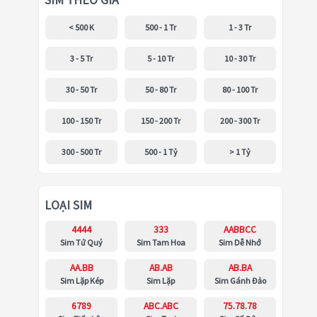
SIM THEO GIÁ
< 500 K
500 - 1 Tr
1 - 3 Tr
3 - 5 Tr
5 - 10 Tr
10 - 30 Tr
30 - 50 Tr
50 - 80 Tr
80 - 100 Tr
100 - 150 Tr
150 - 200 Tr
200 - 300 Tr
300 - 500 Tr
500 - 1 Tỷ
> 1 Tỷ
LOẠI SIM
4444
333
AABBCC
Sim Tứ Quý
Sim Tam Hoa
Sim Dễ Nhớ
AA.BB
AB.AB
AB.BA
Sim Lặp Kép
Sim Lặp
Sim Gánh Đảo
6789
ABC.ABC
75.78.78