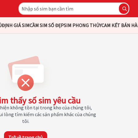
Ủ
ĐỊNH GIÁ SIM
CẦM SIM SỐ ĐẸP
SIM PHONG THỦY
CAM KẾT BÁN H
ìm thấy số sim yêu cầu
hiện không tồn tại trong kho của chúng tôi,
Vui lòng tìm kiếm các sản phẩm khác của chúng
tôi.
Trở về trang chủ