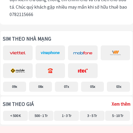
tá. Chúc quý khách gặp nhiều may mắn khi sở hữu thuê bao
0782115666
SIM THEO NHÀ MẠNG
09x
08x
07x
05x
03x
SIM THEO GIÁ
Xem thêm
< 500 K
500 - 1 Tr
1 - 3 Tr
3 - 5 Tr
5 - 10 Tr