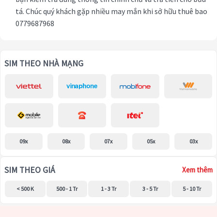
tá. Chúc quý khách gặp nhiều may mắn khi sở hữu thuê bao
0779687968
SIM THEO NHÀ MẠNG
09x
08x
07x
05x
03x
SIM THEO GIÁ
Xem thêm
< 500 K
500 - 1 Tr
1 - 3 Tr
3 - 5 Tr
5 - 10 Tr