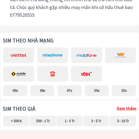
tá. Chúc quý khách gặp nhiều may mắn khi sở hữu thuê bao
0779520555
SIM THEO NHÀ MẠNG
09x
08x
07x
05x
03x
SIM THEO GIÁ
Xem thêm
< 500 K
500 - 1 Tr
1 - 3 Tr
3 - 5 Tr
5 - 10 Tr