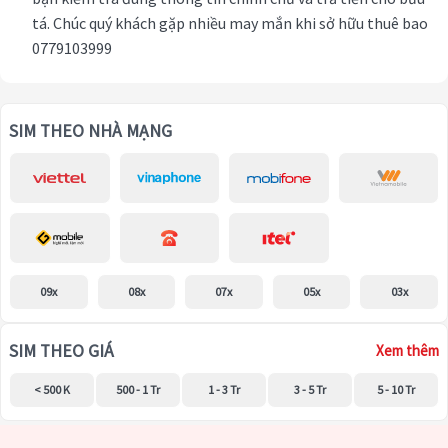
tá. Chúc quý khách gặp nhiều may mắn khi sở hữu thuê bao
0779103999
SIM THEO NHÀ MẠNG
09x
08x
07x
05x
03x
SIM THEO GIÁ
Xem thêm
< 500 K
500 - 1 Tr
1 - 3 Tr
3 - 5 Tr
5 - 10 Tr