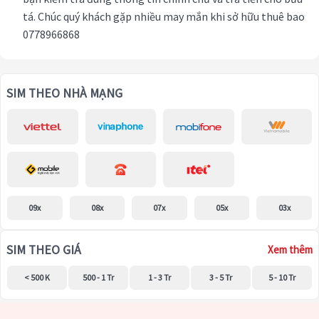
tá. Chúc quý khách gặp nhiều may mắn khi sở hữu thuê bao
0778966868
SIM THEO NHÀ MẠNG
09x
08x
07x
05x
03x
SIM THEO GIÁ
Xem thêm
< 500 K
500 - 1 Tr
1 - 3 Tr
3 - 5 Tr
5 - 10 Tr