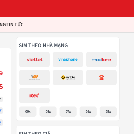
ÀNG
TIN TỨC
SIM THEO NHÀ MẠNG
5
m
7
09x
08x
07x
05x
03x
5