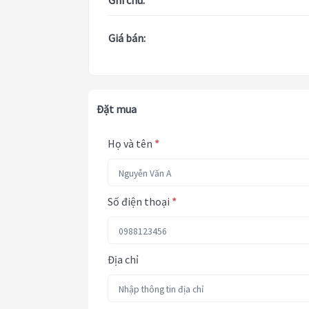
Ghi chú:
Giá bán:
Đặt mua
Họ và tên
*
Số điện thoại
*
Địa chỉ