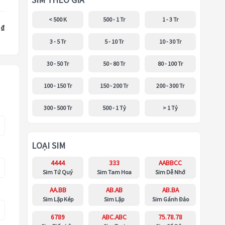
SIM THEO GIÁ
< 500 K
500 - 1 Tr
1 - 3 Tr
 ₫
3 - 5 Tr
5 - 10 Tr
10 - 30 Tr
30 - 50 Tr
50 - 80 Tr
80 - 100 Tr
100 - 150 Tr
150 - 200 Tr
200 - 300 Tr
300 - 500 Tr
500 - 1 Tỷ
> 1 Tỷ
LOẠI SIM
4444
333
AABBCC
Sim Tứ Quý
Sim Tam Hoa
Sim Dễ Nhớ
AA.BB
AB.AB
AB.BA
Sim Lặp Kép
Sim Lặp
Sim Gánh Đảo
6789
ABC.ABC
75.78.78