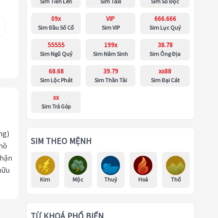
Sim Tiến Lên
Sim Taxi
Sim Số Độc
09x
VIP
666.666
Sim Đầu Số Cổ
Sim VIP
Sim Lục Quý
55555
199x
38.78
Sim Ngũ Quý
Sim Năm Sinh
Sim Ông Địa
68.68
39.79
xx88
Sim Lộc Phát
Sim Thần Tài
Sim Đại Cát
xx
Sim Trả Góp
ng)
SIM THEO MỆNH
 hồ
nhận
hữu
Kim
Mộc
Thuỷ
Hoả
Thổ
TỪ KHOÁ PHỔ BIẾN