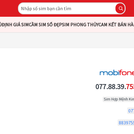
Ủ
ĐỊNH GIÁ SIM
CẦM SIM SỐ ĐẸP
SIM PHONG THỦY
CAM KẾT BÁN H
077.88.39.
75
Sim Hợp Mệnh Ki
07
883975