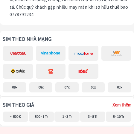
tá. Chúc quý khách gặp nhiều may mắn khi sở hữu thuê bao
0778791234
SIM THEO NHÀ MẠNG
09x
08x
07x
05x
03x
SIM THEO GIÁ
Xem thêm
< 500 K
500 - 1 Tr
1 - 3 Tr
3 - 5 Tr
5 - 10 Tr