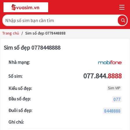
Trang chủ
/
Sim số đẹp 0778448888
Sim số đẹp 0778448888
Nhà mạng:
077.844.
8888
Số sim:
Kiểu số đẹp:
Sim VIP
Đầu số đẹp:
077
Đuôi số đẹp:
8448888
Ghi chú: