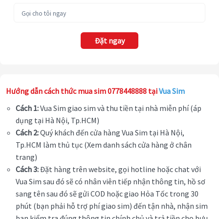
Đặt ngay
Hướng dẫn cách thức mua sim 0778448888 tại
Vua Sim
Cách 1:
Vua Sim giao sim và thu tiền tại nhà miễn phí (áp
dụng tại Hà Nội, Tp.HCM)
Cách 2:
Quý khách đến cửa hàng Vua Sim tại Hà Nội,
Tp.HCM làm thủ tục (Xem danh sách cửa hàng ở chân
trang)
Cách 3:
Đặt hàng trên website, gọi hotline hoặc chat với
Vua Sim sau đó sẽ có nhân viên tiếp nhận thông tin, hồ sơ
sang tên sau đó sẽ gửi COD hoặc giao Hỏa Tốc trong 30
phút (bạn phải hỗ trợ phí giao sim) đến tận nhà, nhận sim
bạn kiểm tra đúng thông tin chính chủ và trả tiền cho bưu