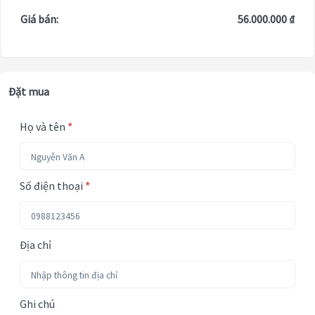
Giá bán:
56.000.000 ₫
Đặt mua
Họ và tên
*
Số điện thoại
*
Địa chỉ
Ghi chú