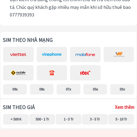
tá. Chúc quý khách gặp nhiều may mắn khi sở hữu thuê bao
0777939393
SIM THEO NHÀ MẠNG
09x
08x
07x
05x
03x
SIM THEO GIÁ
Xem thêm
< 500 K
500 - 1 Tr
1 - 3 Tr
3 - 5 Tr
5 - 10 Tr