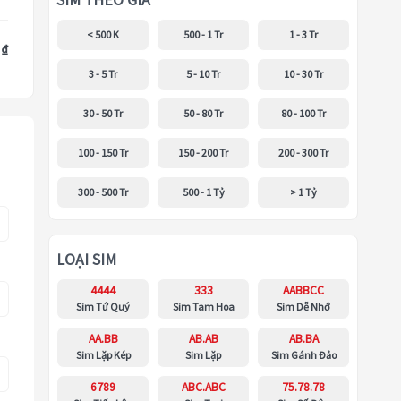
SIM THEO GIÁ
< 500 K
500 - 1 Tr
1 - 3 Tr
 ₫
3 - 5 Tr
5 - 10 Tr
10 - 30 Tr
30 - 50 Tr
50 - 80 Tr
80 - 100 Tr
100 - 150 Tr
150 - 200 Tr
200 - 300 Tr
300 - 500 Tr
500 - 1 Tỷ
> 1 Tỷ
LOẠI SIM
4444
333
AABBCC
Sim Tứ Quý
Sim Tam Hoa
Sim Dễ Nhớ
AA.BB
AB.AB
AB.BA
Sim Lặp Kép
Sim Lặp
Sim Gánh Đảo
6789
ABC.ABC
75.78.78