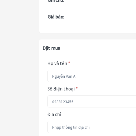
Ghi chú:
Giá bán:
Đặt mua
Họ và tên
*
Số điện thoại
*
Địa chỉ