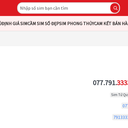
Ủ
ĐỊNH GIÁ SIM
CẦM SIM SỐ ĐẸP
SIM PHONG THỦY
CAM KẾT BÁN H
077.791.
333
Sim Tứ Qu
07
791333