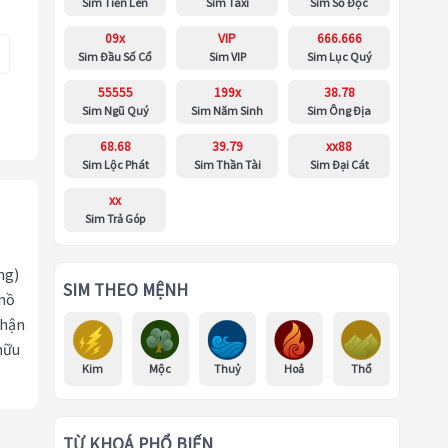
Sim Tiến Lên
Sim Taxi
Sim Số Độc
09x
VIP
666.666
Sim Đầu Số Cổ
Sim VIP
Sim Lục Quý
55555
199x
38.78
Sim Ngũ Quý
Sim Năm Sinh
Sim Ông Địa
68.68
39.79
xx88
Sim Lộc Phát
Sim Thần Tài
Sim Đại Cát
xx
Sim Trả Góp
ng)
SIM THEO MỆNH
 hồ
nhận
hữu
Kim
Mộc
Thuỷ
Hoả
Thổ
TỪ KHOÁ PHỔ BIẾN