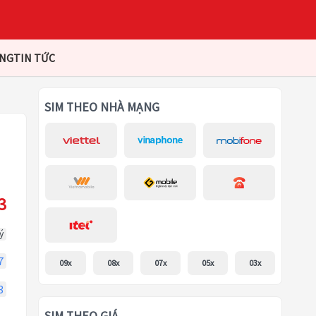
ÀNG
TIN TỨC
SIM THEO NHÀ MẠNG
3
ý
7
09x
08x
07x
05x
03x
3