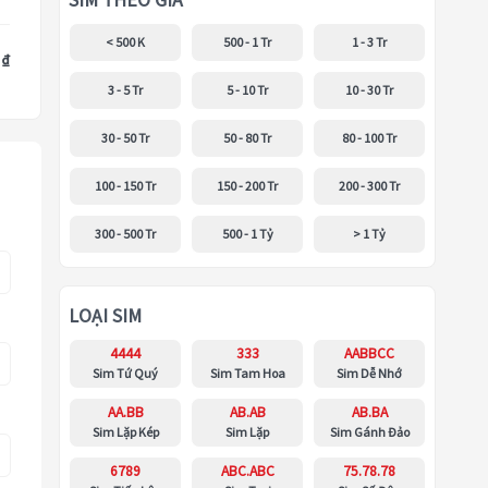
SIM THEO GIÁ
< 500 K
500 - 1 Tr
1 - 3 Tr
 ₫
3 - 5 Tr
5 - 10 Tr
10 - 30 Tr
30 - 50 Tr
50 - 80 Tr
80 - 100 Tr
100 - 150 Tr
150 - 200 Tr
200 - 300 Tr
300 - 500 Tr
500 - 1 Tỷ
> 1 Tỷ
LOẠI SIM
4444
333
AABBCC
Sim Tứ Quý
Sim Tam Hoa
Sim Dễ Nhớ
AA.BB
AB.AB
AB.BA
Sim Lặp Kép
Sim Lặp
Sim Gánh Đảo
6789
ABC.ABC
75.78.78