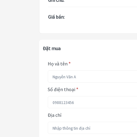
Ghi chú:
Giá bán:
Đặt mua
Họ và tên
*
Số điện thoại
*
Địa chỉ