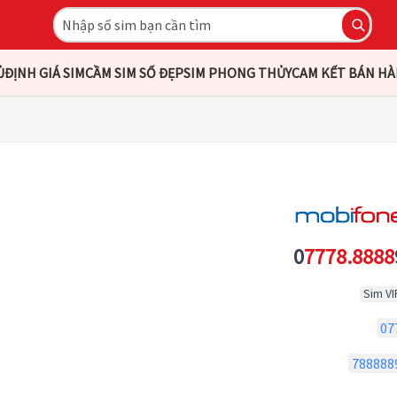
Ủ
ĐỊNH GIÁ SIM
CẦM SIM SỐ ĐẸP
SIM PHONG THỦY
CAM KẾT BÁN H
0
7778.8888
Sim VI
07
788888