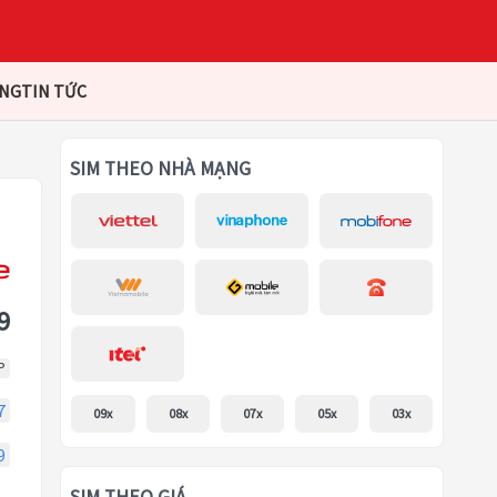
ÀNG
TIN TỨC
SIM THEO NHÀ MẠNG
9
P
7
09x
08x
07x
05x
03x
9