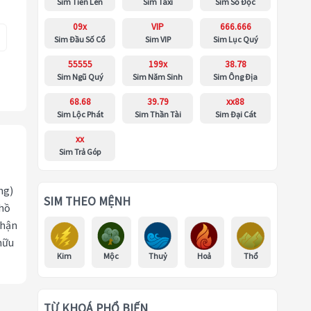
Sim Tiến Lên
Sim Taxi
Sim Số Độc
09x
VIP
666.666
Sim Đầu Số Cổ
Sim VIP
Sim Lục Quý
55555
199x
38.78
Sim Ngũ Quý
Sim Năm Sinh
Sim Ông Địa
68.68
39.79
xx88
Sim Lộc Phát
Sim Thần Tài
Sim Đại Cát
xx
Sim Trả Góp
ng)
SIM THEO MỆNH
 hồ
nhận
hữu
Kim
Mộc
Thuỷ
Hoả
Thổ
TỪ KHOÁ PHỔ BIẾN