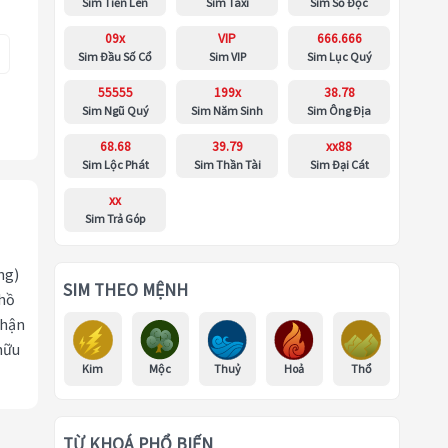
Sim Tiến Lên
Sim Taxi
Sim Số Độc
09x
VIP
666.666
Sim Đầu Số Cổ
Sim VIP
Sim Lục Quý
55555
199x
38.78
Sim Ngũ Quý
Sim Năm Sinh
Sim Ông Địa
68.68
39.79
xx88
Sim Lộc Phát
Sim Thần Tài
Sim Đại Cát
xx
Sim Trả Góp
ng)
SIM THEO MỆNH
 hồ
nhận
hữu
Kim
Mộc
Thuỷ
Hoả
Thổ
TỪ KHOÁ PHỔ BIẾN