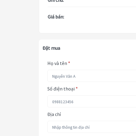
Ghi chú:
Giá bán:
Đặt mua
Họ và tên
*
Số điện thoại
*
Địa chỉ