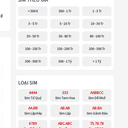
SIM THEO GIÁ
< 500 K
500 - 1 Tr
1 - 3 Tr
 ₫
3 - 5 Tr
5 - 10 Tr
10 - 30 Tr
30 - 50 Tr
50 - 80 Tr
80 - 100 Tr
100 - 150 Tr
150 - 200 Tr
200 - 300 Tr
300 - 500 Tr
500 - 1 Tỷ
> 1 Tỷ
LOẠI SIM
4444
333
AABBCC
Sim Tứ Quý
Sim Tam Hoa
Sim Dễ Nhớ
AA.BB
AB.AB
AB.BA
Sim Lặp Kép
Sim Lặp
Sim Gánh Đảo
6789
ABC.ABC
75.78.78