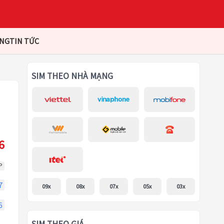
ÀNG
TIN TỨC
SIM THEO NHÀ MẠNG
6
P
7
09x
08x
07x
05x
03x
6