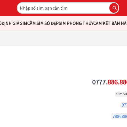
Ủ
ĐỊNH GIÁ SIM
CẦM SIM SỐ ĐẸP
SIM PHONG THỦY
CAM KẾT BÁN H
0777.
886.88
Sim VI
07
788688