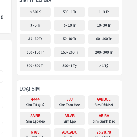
SIM THEO GIÁ
< 500 K
500 - 1 Tr
1 - 3 Tr
 ₫
3 - 5 Tr
5 - 10 Tr
10 - 30 Tr
30 - 50 Tr
50 - 80 Tr
80 - 100 Tr
100 - 150 Tr
150 - 200 Tr
200 - 300 Tr
300 - 500 Tr
500 - 1 Tỷ
> 1 Tỷ
LOẠI SIM
4444
333
AABBCC
Sim Tứ Quý
Sim Tam Hoa
Sim Dễ Nhớ
AA.BB
AB.AB
AB.BA
Sim Lặp Kép
Sim Lặp
Sim Gánh Đảo
6789
ABC.ABC
75.78.78