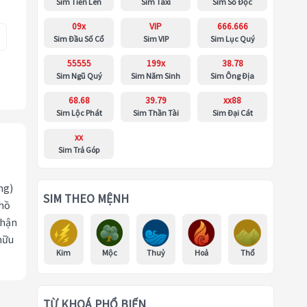
Sim Tiến Lên
Sim Taxi
Sim Số Độc
09x
VIP
666.666
Sim Đầu Số Cổ
Sim VIP
Sim Lục Quý
55555
199x
38.78
Sim Ngũ Quý
Sim Năm Sinh
Sim Ông Địa
68.68
39.79
xx88
Sim Lộc Phát
Sim Thần Tài
Sim Đại Cát
xx
Sim Trả Góp
ng)
SIM THEO MỆNH
 hồ
nhận
hữu
Kim
Mộc
Thuỷ
Hoả
Thổ
TỪ KHOÁ PHỔ BIẾN