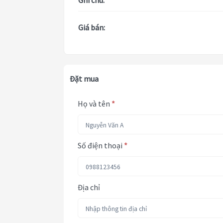
Ghi chú:
Giá bán:
Đặt mua
Họ và tên
*
Số điện thoại
*
Địa chỉ