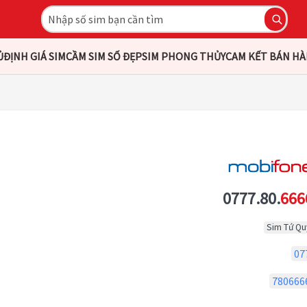
Ủ
ĐỊNH GIÁ SIM
CẦM SIM SỐ ĐẸP
SIM PHONG THỦY
CAM KẾT BÁN H
0777.80.
666
Sim Tứ Qu
07
780666