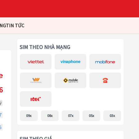
ÀNG
TIN TỨC
SIM THEO NHÀ MẠNG
6
ý
7
09x
08x
07x
05x
03x
6