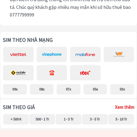
tá. Chúc quý khách gặp nhiều may mắn khi sở hữu thuê bao
0777799999
SIM THEO NHÀ MẠNG
09x
08x
07x
05x
03x
SIM THEO GIÁ
Xem thêm
< 500 K
500 - 1 Tr
1 - 3 Tr
3 - 5 Tr
5 - 10 Tr