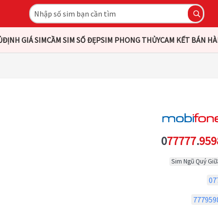
Ủ
ĐỊNH GIÁ SIM
CẦM SIM SỐ ĐẸP
SIM PHONG THỦY
CAM KẾT BÁN H
0
77777
.
959
Sim Ngũ Quý Giữ
07
777959