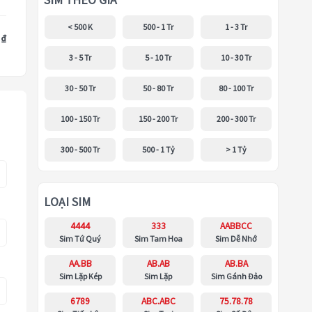
SIM THEO GIÁ
< 500 K
500 - 1 Tr
1 - 3 Tr
 ₫
3 - 5 Tr
5 - 10 Tr
10 - 30 Tr
30 - 50 Tr
50 - 80 Tr
80 - 100 Tr
100 - 150 Tr
150 - 200 Tr
200 - 300 Tr
300 - 500 Tr
500 - 1 Tỷ
> 1 Tỷ
LOẠI SIM
4444
333
AABBCC
Sim Tứ Quý
Sim Tam Hoa
Sim Dễ Nhớ
AA.BB
AB.AB
AB.BA
Sim Lặp Kép
Sim Lặp
Sim Gánh Đảo
6789
ABC.ABC
75.78.78