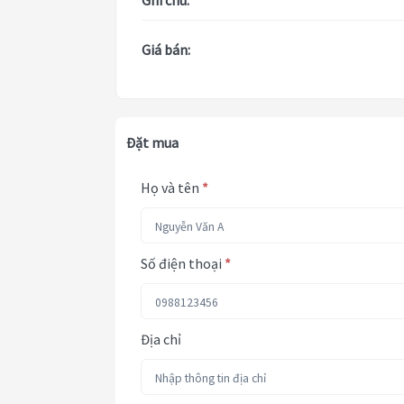
Ghi chú:
Giá bán:
Đặt mua
Họ và tên
*
Số điện thoại
*
Địa chỉ