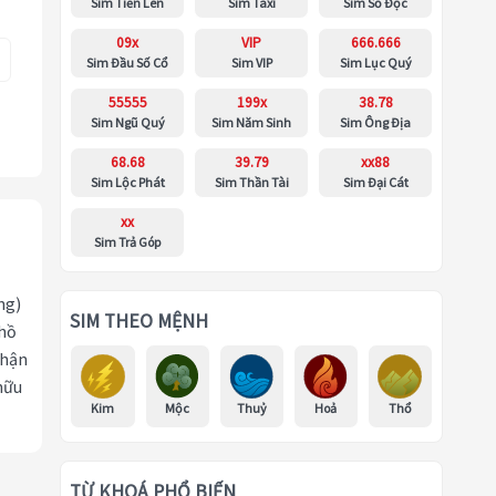
Sim Tiến Lên
Sim Taxi
Sim Số Độc
09x
VIP
666.666
Sim Đầu Số Cổ
Sim VIP
Sim Lục Quý
55555
199x
38.78
Sim Ngũ Quý
Sim Năm Sinh
Sim Ông Địa
68.68
39.79
xx88
Sim Lộc Phát
Sim Thần Tài
Sim Đại Cát
xx
Sim Trả Góp
ng)
SIM THEO MỆNH
 hồ
nhận
hữu
Kim
Mộc
Thuỷ
Hoả
Thổ
TỪ KHOÁ PHỔ BIẾN