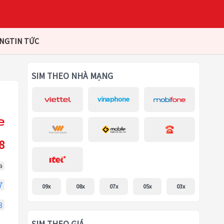
ÀNG
TIN TỨC
SIM THEO NHÀ MẠNG
8
a
7
09x
08x
07x
05x
03x
8