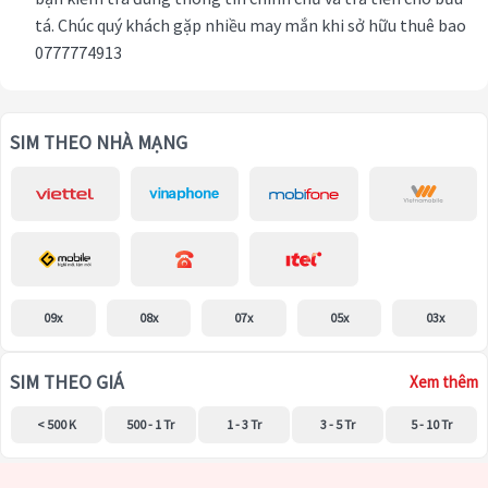
tá. Chúc quý khách gặp nhiều may mắn khi sở hữu thuê bao
0777774913
SIM THEO NHÀ MẠNG
09x
08x
07x
05x
03x
SIM THEO GIÁ
Xem thêm
< 500 K
500 - 1 Tr
1 - 3 Tr
3 - 5 Tr
5 - 10 Tr