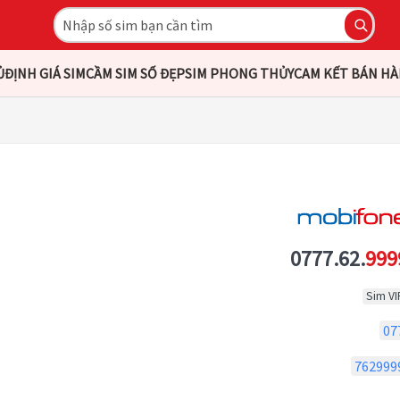
Ủ
ĐỊNH GIÁ SIM
CẦM SIM SỐ ĐẸP
SIM PHONG THỦY
CAM KẾT BÁN H
0777.62.
999
Sim VI
07
762999