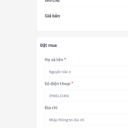
Ghi chú:
Giá bán:
Đặt mua
Họ và tên
*
Số điện thoại
*
Địa chỉ