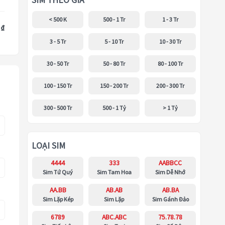
SIM THEO GIÁ
< 500 K
500 - 1 Tr
1 - 3 Tr
 ₫
3 - 5 Tr
5 - 10 Tr
10 - 30 Tr
30 - 50 Tr
50 - 80 Tr
80 - 100 Tr
100 - 150 Tr
150 - 200 Tr
200 - 300 Tr
300 - 500 Tr
500 - 1 Tỷ
> 1 Tỷ
LOẠI SIM
4444
333
AABBCC
Sim Tứ Quý
Sim Tam Hoa
Sim Dễ Nhớ
AA.BB
AB.AB
AB.BA
Sim Lặp Kép
Sim Lặp
Sim Gánh Đảo
6789
ABC.ABC
75.78.78