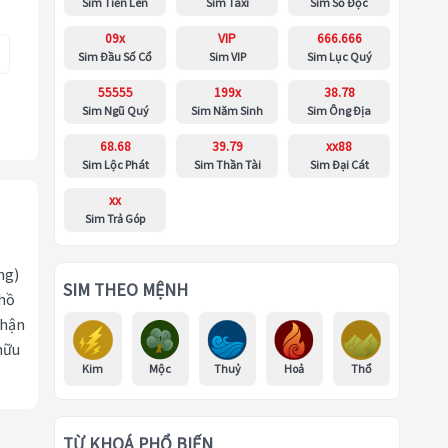
Sim Tiến Lên
Sim Taxi
Sim Số Độc
09x
VIP
666.666
Sim Đầu Số Cổ
Sim VIP
Sim Lục Quý
55555
199x
38.78
Sim Ngũ Quý
Sim Năm Sinh
Sim Ông Địa
68.68
39.79
xx88
Sim Lộc Phát
Sim Thần Tài
Sim Đại Cát
xx
Sim Trả Góp
ng)
SIM THEO MỆNH
 hồ
nhận
hữu
Kim
Mộc
Thuỷ
Hoả
Thổ
TỪ KHOÁ PHỔ BIẾN