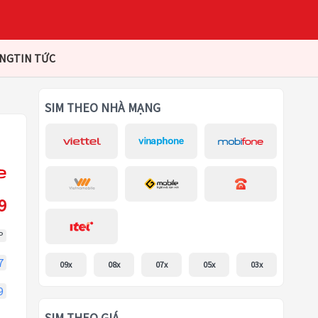
ÀNG
TIN TỨC
SIM THEO NHÀ MẠNG
9
P
7
09x
08x
07x
05x
03x
9