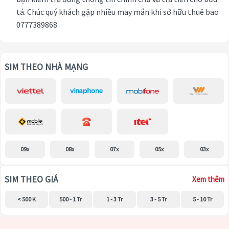
tá. Chúc quý khách gặp nhiều may mắn khi sở hữu thuê bao
0777389868
SIM THEO NHÀ MẠNG
09x
08x
07x
05x
03x
SIM THEO GIÁ
Xem thêm
< 500 K
500 - 1 Tr
1 - 3 Tr
3 - 5 Tr
5 - 10 Tr