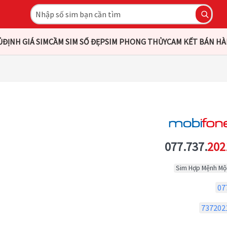
Ủ
ĐỊNH GIÁ SIM
CẦM SIM SỐ ĐẸP
SIM PHONG THỦY
CAM KẾT BÁN H
077.737.
202
Sim Hợp Mệnh Mộ
07
737202