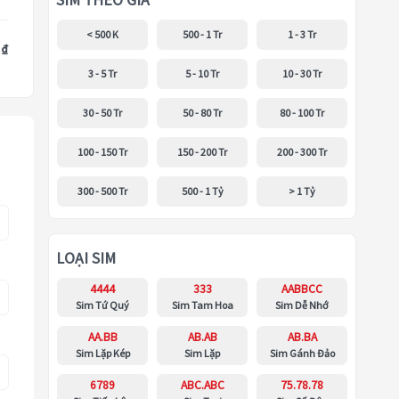
SIM THEO GIÁ
< 500 K
500 - 1 Tr
1 - 3 Tr
 ₫
3 - 5 Tr
5 - 10 Tr
10 - 30 Tr
30 - 50 Tr
50 - 80 Tr
80 - 100 Tr
100 - 150 Tr
150 - 200 Tr
200 - 300 Tr
300 - 500 Tr
500 - 1 Tỷ
> 1 Tỷ
LOẠI SIM
4444
333
AABBCC
Sim Tứ Quý
Sim Tam Hoa
Sim Dễ Nhớ
AA.BB
AB.AB
AB.BA
Sim Lặp Kép
Sim Lặp
Sim Gánh Đảo
6789
ABC.ABC
75.78.78