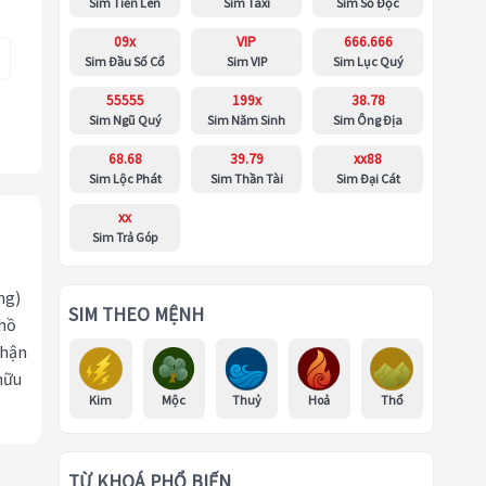
Sim Tiến Lên
Sim Taxi
Sim Số Độc
09x
VIP
666.666
Sim Đầu Số Cổ
Sim VIP
Sim Lục Quý
55555
199x
38.78
Sim Ngũ Quý
Sim Năm Sinh
Sim Ông Địa
68.68
39.79
xx88
Sim Lộc Phát
Sim Thần Tài
Sim Đại Cát
xx
Sim Trả Góp
ng)
SIM THEO MỆNH
 hồ
nhận
hữu
Kim
Mộc
Thuỷ
Hoả
Thổ
TỪ KHOÁ PHỔ BIẾN