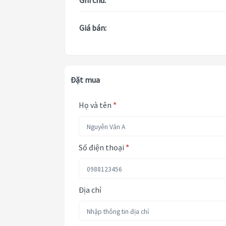
Ghi chú:
Giá bán:
Đặt mua
Họ và tên
*
Số điện thoại
*
Địa chỉ