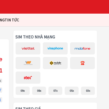
ÀNG
TIN TỨC
SIM THEO NHÀ MẠNG
1
c
7
09x
08x
07x
05x
03x
1