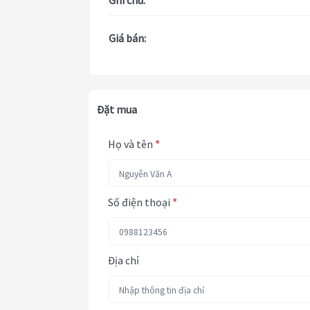
Ghi chú:
Giá bán:
Đặt mua
Họ và tên
*
Số điện thoại
*
Địa chỉ