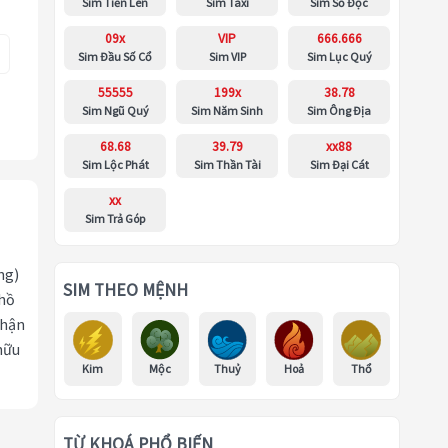
Sim Tiến Lên
Sim Taxi
Sim Số Độc
09x
VIP
666.666
Sim Đầu Số Cổ
Sim VIP
Sim Lục Quý
55555
199x
38.78
Sim Ngũ Quý
Sim Năm Sinh
Sim Ông Địa
68.68
39.79
xx88
Sim Lộc Phát
Sim Thần Tài
Sim Đại Cát
xx
Sim Trả Góp
ng)
SIM THEO MỆNH
 hồ
nhận
hữu
Kim
Mộc
Thuỷ
Hoả
Thổ
TỪ KHOÁ PHỔ BIẾN