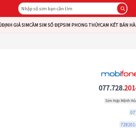
Ủ
ĐỊNH GIÁ SIM
CẦM SIM SỐ ĐẸP
SIM PHONG THỦY
CAM KẾT BÁN H
077.728.
201
Sim Hợp Mệnh Hỏ
07
728201