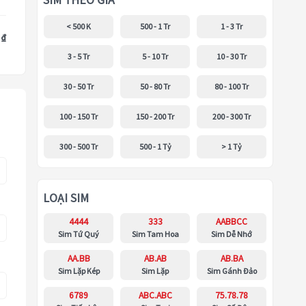
SIM THEO GIÁ
< 500 K
500 - 1 Tr
1 - 3 Tr
 ₫
3 - 5 Tr
5 - 10 Tr
10 - 30 Tr
30 - 50 Tr
50 - 80 Tr
80 - 100 Tr
100 - 150 Tr
150 - 200 Tr
200 - 300 Tr
300 - 500 Tr
500 - 1 Tỷ
> 1 Tỷ
LOẠI SIM
4444
333
AABBCC
Sim Tứ Quý
Sim Tam Hoa
Sim Dễ Nhớ
AA.BB
AB.AB
AB.BA
Sim Lặp Kép
Sim Lặp
Sim Gánh Đảo
6789
ABC.ABC
75.78.78