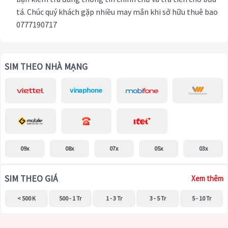
tá. Chúc quý khách gặp nhiều may mắn khi sở hữu thuê bao
0777190717
SIM THEO NHÀ MẠNG
09x
08x
07x
05x
03x
SIM THEO GIÁ
Xem thêm
< 500 K
500 - 1 Tr
1 - 3 Tr
3 - 5 Tr
5 - 10 Tr