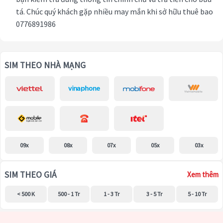
tá. Chúc quý khách gặp nhiều may mắn khi sở hữu thuê bao
0776891986
SIM THEO NHÀ MẠNG
09x
08x
07x
05x
03x
SIM THEO GIÁ
Xem thêm
< 500 K
500 - 1 Tr
1 - 3 Tr
3 - 5 Tr
5 - 10 Tr