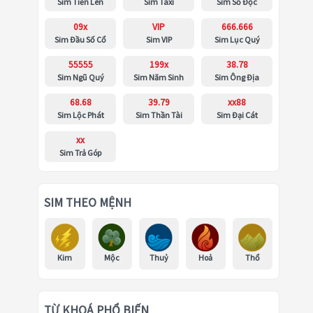
Sim Tiến Lên
Sim Taxi
Sim Số Độc
09x
VIP
666.666
Sim Đầu Số Cổ
Sim VIP
Sim Lục Quý
55555
199x
38.78
Sim Ngũ Quý
Sim Năm Sinh
Sim Ông Địa
68.68
39.79
xx88
Sim Lộc Phát
Sim Thần Tài
Sim Đại Cát
xx
Sim Trả Góp
SIM THEO MỆNH
Kim
Mộc
Thuỷ
Hoả
Thổ
TỪ KHOÁ PHỔ BIẾN