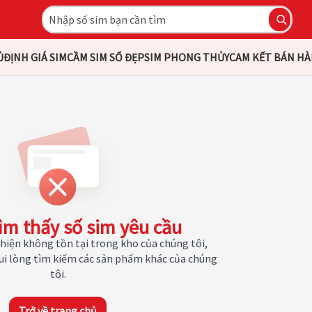
Ủ
ĐỊNH GIÁ SIM
CẦM SIM SỐ ĐẸP
SIM PHONG THỦY
CAM KẾT BÁN H
ìm thấy số sim yêu cầu
hiện không tồn tại trong kho của chúng tôi,
Vui lòng tìm kiếm các sản phẩm khác của chúng
tôi.
Trở về trang chủ