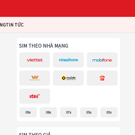
ÀNG
TIN TỨC
SIM THEO NHÀ MẠNG
09x
08x
07x
05x
03x