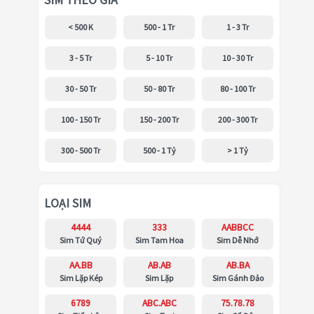
SIM THEO GIÁ
< 500 K
500 - 1 Tr
1 - 3 Tr
3 - 5 Tr
5 - 10 Tr
10 - 30 Tr
30 - 50 Tr
50 - 80 Tr
80 - 100 Tr
100 - 150 Tr
150 - 200 Tr
200 - 300 Tr
300 - 500 Tr
500 - 1 Tỷ
> 1 Tỷ
LOẠI SIM
4444
333
AABBCC
Sim Tứ Quý
Sim Tam Hoa
Sim Dễ Nhớ
AA.BB
AB.AB
AB.BA
Sim Lặp Kép
Sim Lặp
Sim Gánh Đảo
6789
ABC.ABC
75.78.78