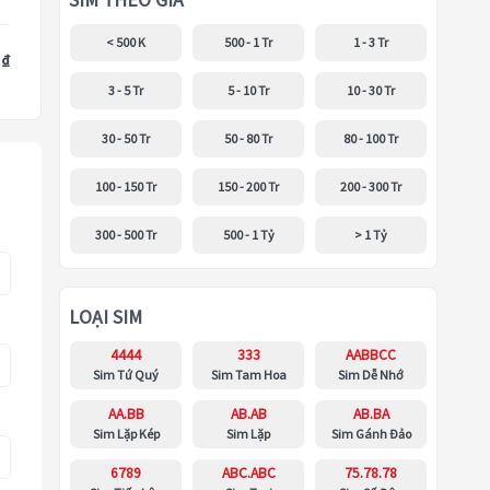
SIM THEO GIÁ
< 500 K
500 - 1 Tr
1 - 3 Tr
 ₫
3 - 5 Tr
5 - 10 Tr
10 - 30 Tr
30 - 50 Tr
50 - 80 Tr
80 - 100 Tr
100 - 150 Tr
150 - 200 Tr
200 - 300 Tr
300 - 500 Tr
500 - 1 Tỷ
> 1 Tỷ
LOẠI SIM
4444
333
AABBCC
Sim Tứ Quý
Sim Tam Hoa
Sim Dễ Nhớ
AA.BB
AB.AB
AB.BA
Sim Lặp Kép
Sim Lặp
Sim Gánh Đảo
6789
ABC.ABC
75.78.78