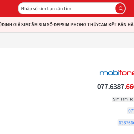
Ủ
ĐỊNH GIÁ SIM
CẦM SIM SỐ ĐẸP
SIM PHONG THỦY
CAM KẾT BÁN H
077.6387.
66
Sim Tam Ho
07
638766