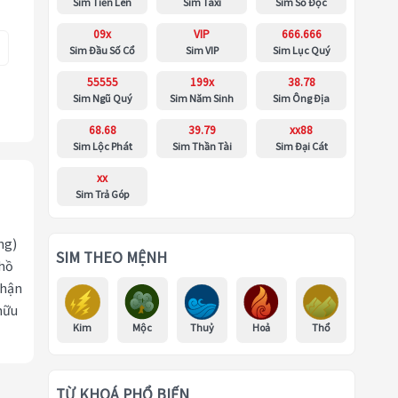
Sim Tiến Lên
Sim Taxi
Sim Số Độc
09x
VIP
666.666
Sim Đầu Số Cổ
Sim VIP
Sim Lục Quý
55555
199x
38.78
Sim Ngũ Quý
Sim Năm Sinh
Sim Ông Địa
68.68
39.79
xx88
Sim Lộc Phát
Sim Thần Tài
Sim Đại Cát
xx
Sim Trả Góp
ng)
SIM THEO MỆNH
 hồ
nhận
hữu
Kim
Mộc
Thuỷ
Hoả
Thổ
TỪ KHOÁ PHỔ BIẾN