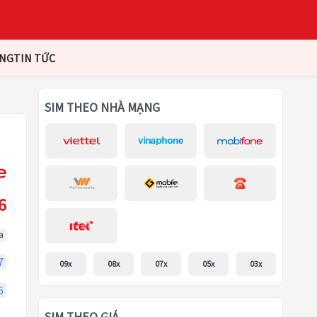
ÀNG
TIN TỨC
SIM THEO NHÀ MẠNG
6
a
7
09x
08x
07x
05x
03x
6