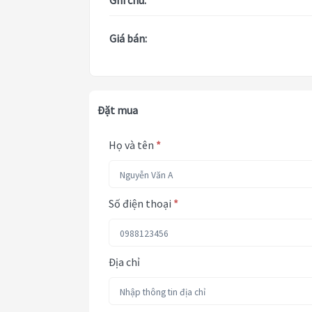
Ghi chú:
Giá bán:
Đặt mua
Họ và tên
*
Số điện thoại
*
Địa chỉ