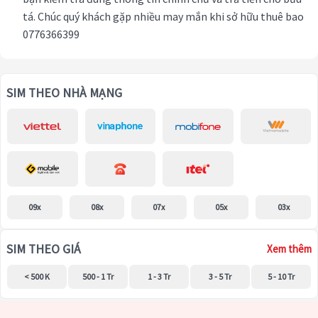
tá. Chúc quý khách gặp nhiều may mắn khi sở hữu thuê bao
0776366399
SIM THEO NHÀ MẠNG
09x
08x
07x
05x
03x
SIM THEO GIÁ
Xem thêm
< 500 K
500 - 1 Tr
1 - 3 Tr
3 - 5 Tr
5 - 10 Tr