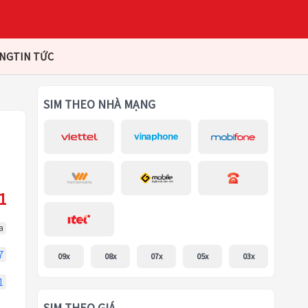
ÀNG
TIN TỨC
SIM THEO NHÀ MẠNG
1
a
7
09x
08x
07x
05x
03x
1