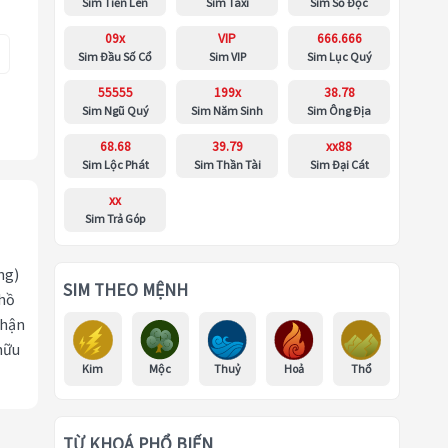
Sim Tiến Lên
Sim Taxi
Sim Số Độc
09x
VIP
666.666
Sim Đầu Số Cổ
Sim VIP
Sim Lục Quý
55555
199x
38.78
Sim Ngũ Quý
Sim Năm Sinh
Sim Ông Địa
68.68
39.79
xx88
Sim Lộc Phát
Sim Thần Tài
Sim Đại Cát
xx
Sim Trả Góp
ng)
SIM THEO MỆNH
 hồ
nhận
hữu
Kim
Mộc
Thuỷ
Hoả
Thổ
TỪ KHOÁ PHỔ BIẾN