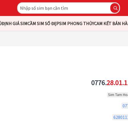
Ủ
ĐỊNH GIÁ SIM
CẦM SIM SỐ ĐẸP
SIM PHONG THỦY
CAM KẾT BÁN H
0776.
28.01.1
Sim Tam Ho
07
628011