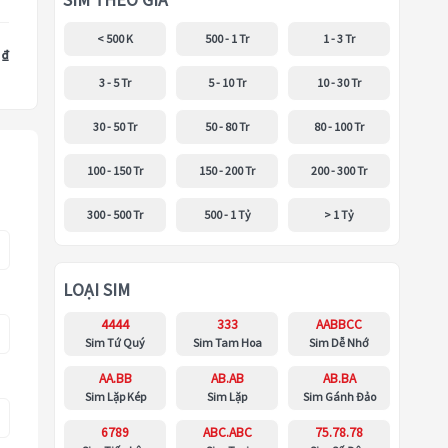
SIM THEO GIÁ
< 500 K
500 - 1 Tr
1 - 3 Tr
 ₫
3 - 5 Tr
5 - 10 Tr
10 - 30 Tr
30 - 50 Tr
50 - 80 Tr
80 - 100 Tr
100 - 150 Tr
150 - 200 Tr
200 - 300 Tr
300 - 500 Tr
500 - 1 Tỷ
> 1 Tỷ
LOẠI SIM
4444
333
AABBCC
Sim Tứ Quý
Sim Tam Hoa
Sim Dễ Nhớ
AA.BB
AB.AB
AB.BA
Sim Lặp Kép
Sim Lặp
Sim Gánh Đảo
6789
ABC.ABC
75.78.78