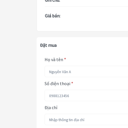
Ghi chú:
Giá bán:
Đặt mua
Họ và tên
*
Số điện thoại
*
Địa chỉ