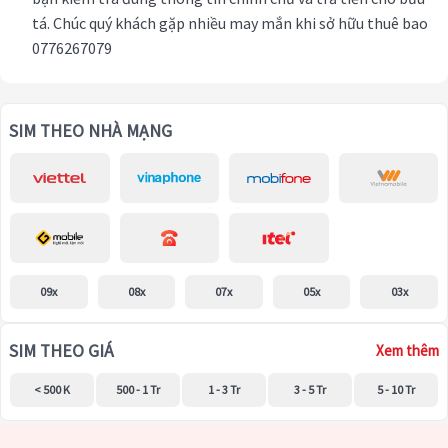
tá. Chúc quý khách gặp nhiều may mắn khi sở hữu thuê bao
0776267079
SIM THEO NHÀ MẠNG
09x
08x
07x
05x
03x
SIM THEO GIÁ
Xem thêm
< 500 K
500 - 1 Tr
1 - 3 Tr
3 - 5 Tr
5 - 10 Tr